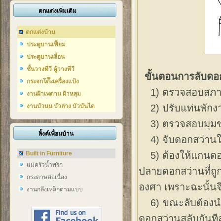
ตกแต่งเพิ่มเติม
ตกแต่งบ้าน
ประตูบานเฟี้ยม
ประตูบานเลื่อน
ชั้นวางทีวี ตู้วางทีวี
ขั้นตอนการลับดอกส
กระจกโต๊๊ะเครื่องแป้ง
1) ตรวจสอบสภาพเ
งานฝ้าเพดาน ฝ้าหลุม
2) ปรับแท่นพักงา
งานบัวบน บัวล่าง บัวบันได
3) ตรวจสอบมุมขอ
ลิ้งค์เพื่อนบ้าน
4) จับดอกสว่านให้
5) ต้องให้แกนดอกสว
Built in Furniture
แม่ครัวน้ำพริก
ปลายดอกสว่านที่ถูก
กระดาษต่อเนื่อง
องศา เพราะฉะนั้นจึง
งานกลึงเหล็กตามแบบ
6) ขณะลับต้องนำดอ
ดอกสว่านสลับกันที