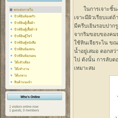
ในการเจาะชิ้นงานถ
ตกแต่งภายใน
เจาะมีผิวเรียบแต่ถ
บิวท์อินห้องครัว
บิวท์อินตู้เสื้อผ้า
มีครีบเยินรอบปากร
บิวท์อินตู้เสื้อผ้า II
จากริมขอบของคมหลั
บิวท์อินตู้โชว์
ใช้หินเจียระไน ขณะล
บิวท์อินตู้หนังสือ
บิวท์อินห้องพระ
น้ำอยู่เสมอ ดอกสว
บิวท์อินห้องนอน
ไป ดังนั้น การลับด
โต๊ะหัวเตียง
เหมาะสม
โต๊ะทำงาน
โต๊ะกลาง
สินค้าแนะนำ
Who's Online
1 visitors online now
1 guests,
0 members