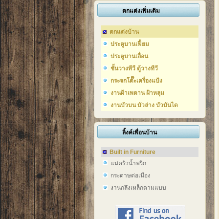
ตกแต่งเพิ่มเติม
ตกแต่งบ้าน
ประตูบานเฟี้ยม
ประตูบานเลื่อน
ชั้นวางทีวี ตู้วางทีวี
กระจกโต๊๊ะเครื่องแป้ง
งานฝ้าเพดาน ฝ้าหลุม
งานบัวบน บัวล่าง บัวบันได
ลิ้งค์เพื่อนบ้าน
Built in Furniture
แม่ครัวน้ำพริก
กระดาษต่อเนื่อง
งานกลึงเหล็กตามแบบ