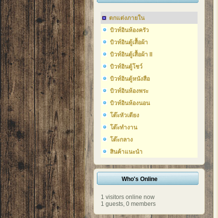
ตกแต่งภายใน
บิวท์อินห้องครัว
บิวท์อินตู้เสื้อผ้า
บิวท์อินตู้เสื้อผ้า II
บิวท์อินตู้โชว์
บิวท์อินตู้หนังสือ
บิวท์อินห้องพระ
บิวท์อินห้องนอน
โต๊ะหัวเตียง
โต๊ะทำงาน
โต๊ะกลาง
สินค้าแนะนำ
Who's Online
1 visitors online now
1 guests,
0 members