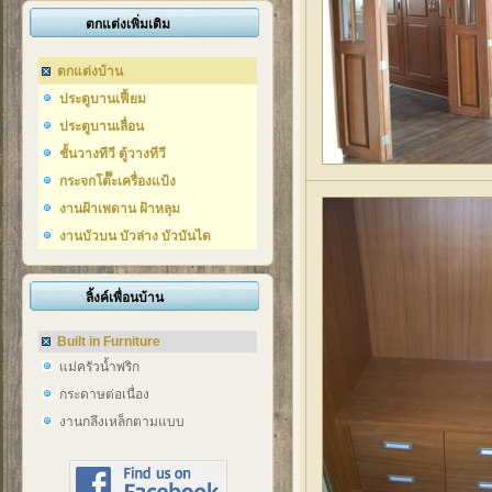
ตกแต่งเพิ่มเติม
ตกแต่งบ้าน
ประตูบานเฟี้ยม
ประตูบานเลื่อน
ชั้นวางทีวี ตู้วางทีวี
กระจกโต๊๊ะเครื่องแป้ง
งานฝ้าเพดาน ฝ้าหลุม
งานบัวบน บัวล่าง บัวบันได
ลิ้งค์เพื่อนบ้าน
Built in Furniture
แม่ครัวน้ำพริก
กระดาษต่อเนื่อง
งานกลึงเหล็กตามแบบ