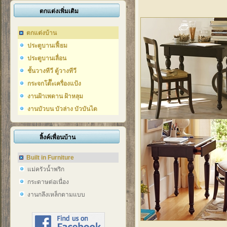
ตกแต่งเพิ่มเติม
ตกแต่งบ้าน
ประตูบานเฟี้ยม
ประตูบานเลื่อน
ชั้นวางทีวี ตู้วางทีวี
กระจกโต๊๊ะเครื่องแป้ง
งานฝ้าเพดาน ฝ้าหลุม
งานบัวบน บัวล่าง บัวบันได
ลิ้งค์เพื่อนบ้าน
Built in Furniture
แม่ครัวน้ำพริก
กระดาษต่อเนื่อง
งานกลึงเหล็กตามแบบ