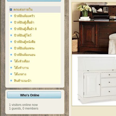
ตกแต่งภายใน
บิวท์อินห้องครัว
บิวท์อินตู้เสื้อผ้า
บิวท์อินตู้เสื้อผ้า II
บิวท์อินตู้โชว์
บิวท์อินตู้หนังสือ
บิวท์อินห้องพระ
บิวท์อินห้องนอน
โต๊ะหัวเตียง
โต๊ะทำงาน
โต๊ะกลาง
สินค้าแนะนำ
Who's Online
1 visitors online now
1 guests,
0 members